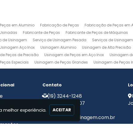
 Peças em Aluminio
Fabricação de Peças
Fabricação de Peças em A
 Usinadas
Fabricante de Peças
Fabricante de Peças de Máquinas
ço de Usinagem
Serviço de Usinagem Pesada
Serviços de Usinage
Usinagem Aço Inox
Usinagem Aluminio
Usinagem de Alta Precisão
de Peças de Precisão
Usinagem de Peças em Aço Inox
Usinagem de
Peças Especiais
Usinagem de Peças Grandes
Usinagem de Peças In
agem Ferramentaria
Usinagem Fresa
Usinagem Fresamento
Usin
m Pesada
Usinagem Precisao
Usinagem Retifica
Usinagem Torn
ucional
Contato
Lo
e
(19) 3244-1248
e Nós
(19) 99775-8907
Ja
a melhor experiência.
iços
ACEITAR
ato
contato@mjcusinagem.com.br
rmações