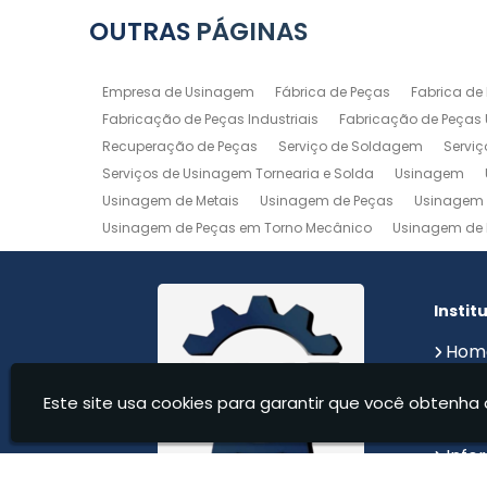
OUTRAS
PÁGINAS
Empresa de Usinagem
Fábrica de Peças
Fabrica de
Fabricação de Peças Industriais
Fabricação de Peças
Recuperação de Peças
Serviço de Soldagem
Servi
Serviços de Usinagem Tornearia e Solda
Usinagem
Usinagem de Metais
Usinagem de Peças
Usinagem 
Usinagem de Peças em Torno Mecânico
Usinagem de 
Usinagem de Precisão
Usinagem em Aluminio
Usin
Usinagem Maquinas
Usinagem Mecanica
Usinage
Instit
Hom
Sobr
Este site usa cookies para garantir que você obtenha 
Serv
Cont
Info