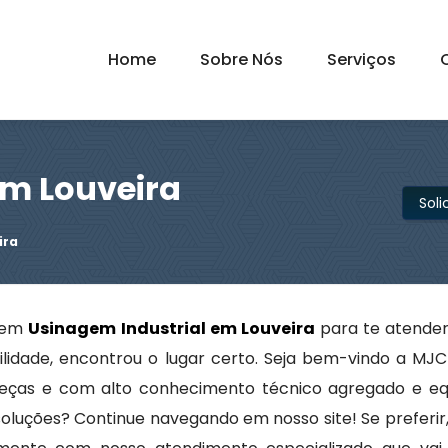
Home
Sobre Nós
Serviços
em Louveira
Sol
ira
s em
Usinagem Industrial em Louveira
para te atender
ilidade, encontrou o lugar certo. Seja bem-vindo a MJ
peças e com alto conhecimento técnico agregado e e
oluções? Continue navegando em nosso site! Se preferir, u