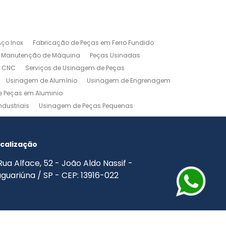
ço Inox
Fabricação de Peças em Ferro Fundido
Manutenção de Máquina
Peças Usinadas
m CNC
Serviços de Usinagem de Peças
Usinagem de Alumínio
Usinagem de Engrenagem
 Peças em Aluminio
dustriais
Usinagem de Peças Pequenas
agem Industrial
Usinagem Leve
o
Usinagem Torno CNC
Usinagem Torno Mecânico
calização
Rua Alface, 52 - João Aldo Nassif -
guariúna / SP - CEP: 13916-022