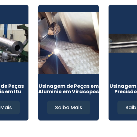
de Peças
Usinagem de Peças em
Usinagem 
is em Itu
Aluminio em Viracopos
Precisã
 Mais
Saiba Mais
Saib