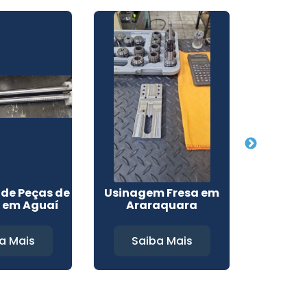
de Peças de
Usinagem Fresa em
Usinag
o em Aguaí
Araraquara
em
a Mais
Saiba Mais
Sa