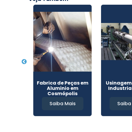
ão de
Fabrica de Peças em
Usinagem 
Louveira
Aluminio em
Industria
Cosmópolis
Mais
Saiba Mais
Saiba