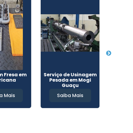
m Fresa em
Serviço de Usinagem
Usi
ricana
Pesada em Mogi
Engr
Guaçu
S
a Mais
Saiba Mais
Sa