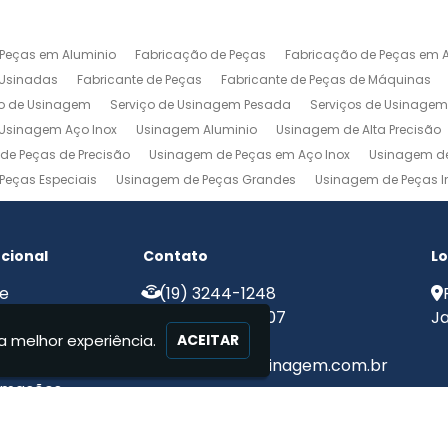
 Peças em Aluminio
Fabricação de Peças
Fabricação de Peças em A
 Usinadas
Fabricante de Peças
Fabricante de Peças de Máquinas
ço de Usinagem
Serviço de Usinagem Pesada
Serviços de Usinage
Usinagem Aço Inox
Usinagem Aluminio
Usinagem de Alta Precisão
de Peças de Precisão
Usinagem de Peças em Aço Inox
Usinagem de
Peças Especiais
Usinagem de Peças Grandes
Usinagem de Peças In
agem Ferramentaria
Usinagem Fresa
Usinagem Fresamento
Usin
m Pesada
Usinagem Precisao
Usinagem Retifica
Usinagem Torn
ucional
Contato
Lo
e
(19) 3244-1248
e Nós
(19) 99775-8907
Ja
a melhor experiência.
iços
ACEITAR
ato
contato@mjcusinagem.com.br
rmações