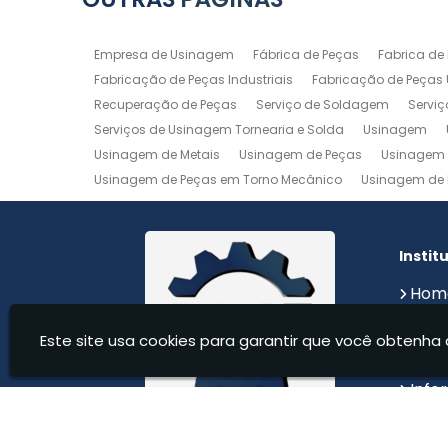
Empresa de Usinagem
Fábrica de Peças
Fabrica de
Fabricação de Peças Industriais
Fabricação de Peças
Recuperação de Peças
Serviço de Soldagem
Servi
Serviços de Usinagem Tornearia e Solda
Usinagem
Usinagem de Metais
Usinagem de Peças
Usinagem 
Usinagem de Peças em Torno Mecânico
Usinagem de 
Usinagem de Precisão
Usinagem em Aluminio
Usin
Usinagem Maquinas
Usinagem Mecanica
Usinage
Instit
Hom
Sobr
Este site usa cookies para garantir que você obtenha 
Serv
Cont
Info