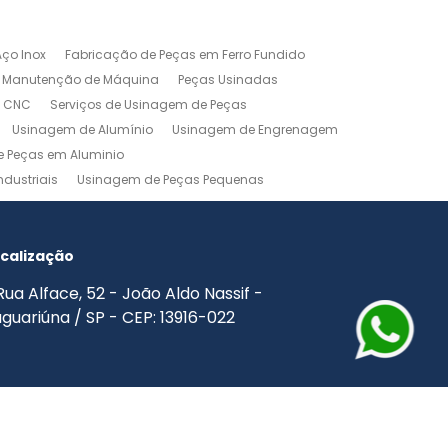
ço Inox
Fabricação de Peças em Ferro Fundido
Manutenção de Máquina
Peças Usinadas
m CNC
Serviços de Usinagem de Peças
Usinagem de Alumínio
Usinagem de Engrenagem
 Peças em Aluminio
dustriais
Usinagem de Peças Pequenas
agem Industrial
Usinagem Leve
o
Usinagem Torno CNC
Usinagem Torno Mecânico
calização
Rua Alface, 52 - João Aldo Nassif -
guariúna / SP - CEP: 13916-022