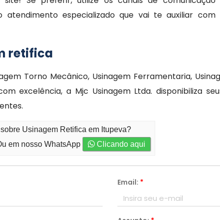
ite! Se preferir, utilize os canais de comunicação
o atendimento especializado que vai te auxiliar com
 retifica
nagem Torno Mecânico, Usinagem Ferramentaria, Usina
 excelência, a Mjc Usinagem Ltda. disponibiliza seus
entes.
 sobre Usinagem Retifica em Itupeva?
u em nosso WhatsApp
Clicando aqui
Email:
*