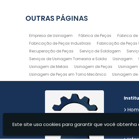
OUTRAS
PÁGINAS
Empresa de Usinagem
Fábrica de Peças
Fabrica de
Fabricação de Peças Industriais
Fabricação de Peças
Recuperação de Peças
Serviço de Soldagem
Servi
Serviços de Usinagem Tornearia e Solda
Usinagem
Usinagem de Metais
Usinagem de Peças
Usinagem 
Usinagem de Peças em Torno Mecânico
Usinagem de 
Usinagem de Precisão
Usinagem em Aluminio
Usin
Usinagem Maquinas
Usinagem Mecanica
Usinage
Instit
Hom
Sobr
Este site usa cookies para garantir que você obtenha 
Serv
Cont