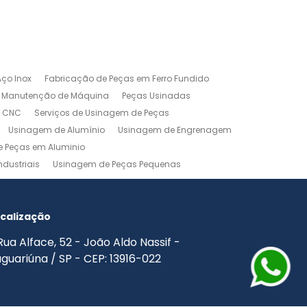
ço Inox
Fabricação de Peças em Ferro Fundido
Manutenção de Máquina
Peças Usinadas
m CNC
Serviços de Usinagem de Peças
Usinagem de Alumínio
Usinagem de Engrenagem
 Peças em Aluminio
dustriais
Usinagem de Peças Pequenas
agem Industrial
Usinagem Leve
o
Usinagem Torno CNC
Usinagem Torno Mecânico
calização
Rua Alface, 52 - João Aldo Nassif -
guariúna / SP - CEP: 13916-022