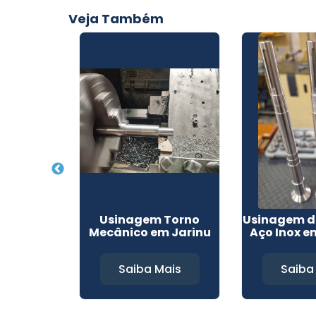
Veja Também
 Peças em
Usinagem Torno
Usinagem d
nico em
Mecânico em Jarinu
Aço Inox e
tuba
Mais
Saiba Mais
Saiba