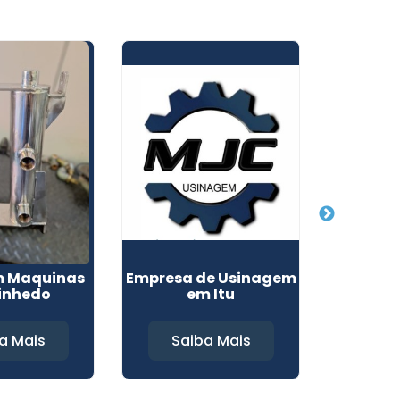
m Maquinas
Empresa de Usinagem
Fabrica
inhedo
em Itu
Alumini
a Mais
Saiba Mais
Sa