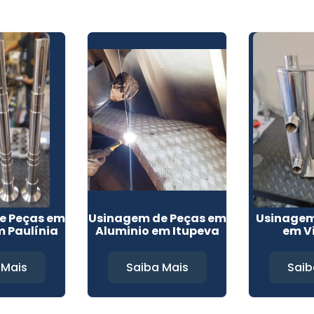
e Peças em
Usinagem de Peças em
Usinage
m Paulínia
Aluminio em Itupeva
em V
 Mais
Saiba Mais
Saib