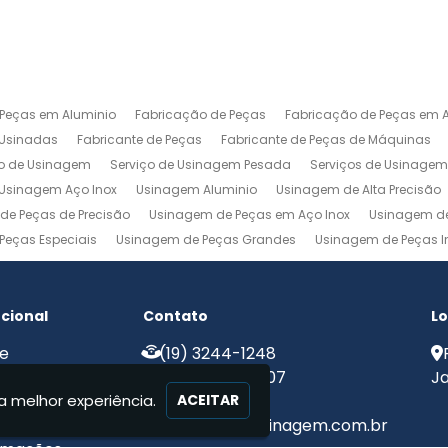
 Peças em Aluminio
Fabricação de Peças
Fabricação de Peças em A
 Usinadas
Fabricante de Peças
Fabricante de Peças de Máquinas
ço de Usinagem
Serviço de Usinagem Pesada
Serviços de Usinage
Usinagem Aço Inox
Usinagem Aluminio
Usinagem de Alta Precisão
de Peças de Precisão
Usinagem de Peças em Aço Inox
Usinagem de
Peças Especiais
Usinagem de Peças Grandes
Usinagem de Peças In
agem Ferramentaria
Usinagem Fresa
Usinagem Fresamento
Usin
m Pesada
Usinagem Precisao
Usinagem Retifica
Usinagem Torn
ucional
Contato
Lo
e
(19) 3244-1248
e Nós
(19) 99775-8907
Ja
a melhor experiência.
iços
ACEITAR
ato
contato@mjcusinagem.com.br