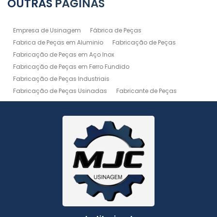
OUTRAS
PÁGINAS
Empresa de Usinagem
Fábrica de Peças
Fabrica de Peças em Aluminio
Fabricação de Peças
Fabricação de Peças em Aço Inox
Fabricação de Peças em Ferro Fundido
Fabricação de Peças Industriais
Fabricação de Peças Usinadas
Fabricante de Peças
Fabricante de Peças de Máquinas
Manutenção de Máquina
Peças Usinadas
Recuperação de Peças
Serviço de Soldagem
Serviço de Usinagem
Serviço de Usinagem Pesada
Serviços de Usinagem CNC
Serviços de Usinagem de Peças
Serviços de Usinagem Tornearia e Solda
Usinagem
Usinagem Aço Inox
Usinagem Aluminio
Usinagem de Alta Precisão
Usinagem de Alumínio
Usinagem de Engrenagem
Usinagem de Metais