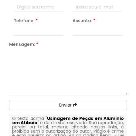
Telefone:
*
Assunto:
*
Mensagem:
*
Enviar
O texto acima "
Usinagem de Peças em Aluminio
em Atibaia
" é de direito reservado. Sua reprodução,
parcial ou total, mesmo citando nossos links, é
proibida sem a autorização do autor. Plágio é crime
e está previsto no artigo 184 do Código Penal. –
Lei