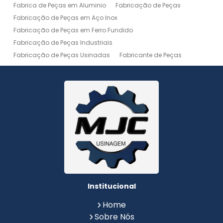
Fabrica de Peças em Aluminio
Fabricação de Peças
Fabricação de Peças em Aço Inox
Fabricação de Peças em Ferro Fundido
Fabricação de Peças Industriais
Fabricação de Peças Usinadas
Fabricante de Peças
Fabricante de Peças de Máquinas
Manutenção de Máquina
Peças Usinadas
Recuperação de Peças
Serviço de Soldagem
Serviço de Usinagem
Serviço de Usinagem Pesada
Serviços de Usinagem CNC
Serviços de Usinagem de Peças
Serviços de Usinagem Tornearia e Solda
Usinagem
Usinagem Aço Inox
Usinagem Aluminio
Usinagem de Alta Precisão
Usinagem de Alumínio
Usinagem de Engrenagem
Usinagem de Metais
Institucional
Usinagem de Peças
Usinagem de Peças de Precisão
Home
Usinagem de Peças em Aço Inox
Sobre Nós
Usinagem de Peças em Aluminio