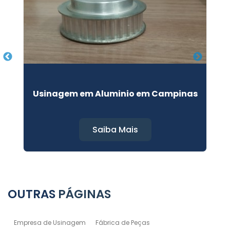
a
Usinagem em Aluminio em Campinas
F
Saiba Mais
OUTRAS
PÁGINAS
Empresa de Usinagem
Fábrica de Peças