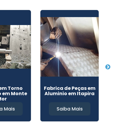
em Torno
Fabrica de Peças em
Fábrica
o em Monte
Aluminio em Itapira
I
Mor
a Mais
Saiba Mais
Sa