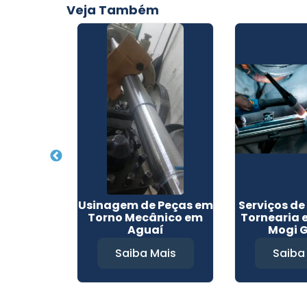
Veja Também
 Precisão
Usinagem de Peças em
Serviços d
quara
Torno Mecânico em
Tornearia 
Aguaí
Mogi 
Mais
Saiba Mais
Saiba