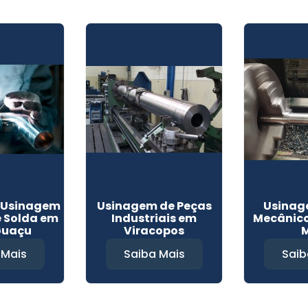
e Usinagem
Usinagem de Peças
Usinag
e Solda em
Industriais em
Mecânic
Guaçu
Viracopos
 Mais
Saiba Mais
Saib