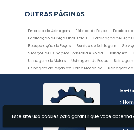
OUTRAS
PÁGINAS
Empresa de Usinagem
Fábrica de Peças
Fabrica de
Fabricação de Peças Industriais
Fabricação de Peças
Recuperação de Peças
Serviço de Soldagem
Servi
Serviços de Usinagem Tornearia e Solda
Usinagem
Usinagem de Metais
Usinagem de Peças
Usinagem 
Usinagem de Peças em Torno Mecânico
Usinagem de 
Usinagem de Precisão
Usinagem em Aluminio
Usin
Usinagem Maquinas
Usinagem Mecanica
Usinage
Instit
Hom
Sobr
Este site usa cookies para garantir que você obtenha 
Serv
Cont
Info