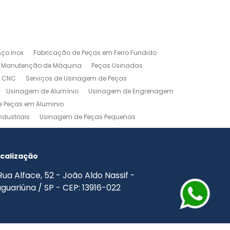
ço Inox
Fabricação de Peças em Ferro Fundido
Manutenção de Máquina
Peças Usinadas
m CNC
Serviços de Usinagem de Peças
Usinagem de Alumínio
Usinagem de Engrenagem
 Peças em Aluminio
dustriais
Usinagem de Peças Pequenas
agem Industrial
Usinagem Leve
o
Usinagem Torno CNC
Usinagem Torno Mecânico
calização
Rua Alface, 52 - João Aldo Nassif -
guariúna / SP - CEP: 13916-022