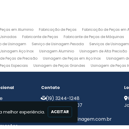
 Peças em Aluminio
Fabricação de Peças
Fabricação de Peças em A
 Usinadas
Fabricante de Peças
Fabricante de Peças de Máquinas
ço de Usinagem
Serviço de Usinagem Pesada
Serviços de Usinage
Usinagem Aço Inox
Usinagem Aluminio
Usinagem de Alta Precisão
de Peças de Precisão
Usinagem de Peças em Aço Inox
Usinagem de
Peças Especiais
Usinagem de Peças Grandes
Usinagem de Peças In
agem Ferramentaria
Usinagem Fresa
Usinagem Fresamento
Usin
m Pesada
Usinagem Precisao
Usinagem Retifica
Usinagem Torn
ucional
Contato
Lo
e
(19) 3244-1248
e Nós
(19) 99775-8907
Ja
a melhor experiência.
iços
ACEITAR
ato
contato@mjcusinagem.com.br
rmações