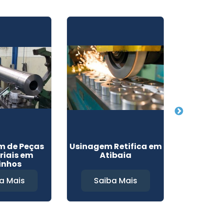
m de Peças
Usinagem Retifica em
Empresa
riais em
Atibaia
em 
inhos
a Mais
Saiba Mais
Sa