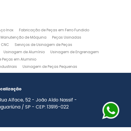
ço Inox
Fabricação de Peças em Ferro Fundido
Manutenção de Máquina
Peças Usinadas
m CNC
Serviços de Usinagem de Peças
Usinagem de Alumínio
Usinagem de Engrenagem
 Peças em Aluminio
dustriais
Usinagem de Peças Pequenas
agem Industrial
Usinagem Leve
o
Usinagem Torno CNC
Usinagem Torno Mecânico
calização
Rua Alface, 52 - João Aldo Nassif -
guariúna / SP - CEP: 13916-022