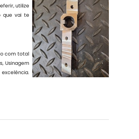
rir, utilize
 que vai te
do com total
s, Usinagem
excelência.