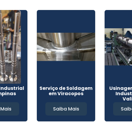
ndustrial
Serviço de Soldagem
Usinage
pinas
em Viracopos
Indust
Val
 Mais
Saiba Mais
Saib