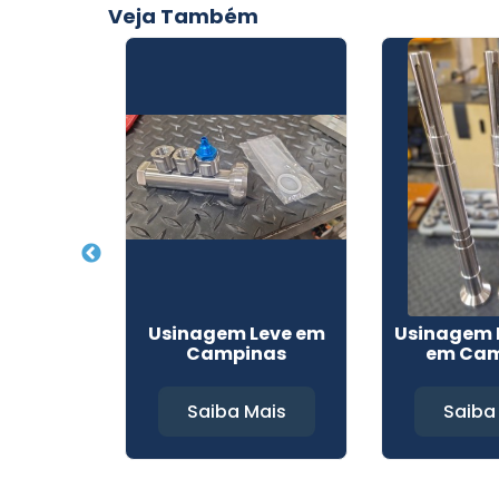
Veja Também
e Peças
Usinagem Leve em
Usinagem I
ais
Campinas
em Cam
Mais
Saiba Mais
Saiba