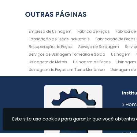
OUTRAS
PÁGINAS
Empresa de Usinagem
Fábrica de Peças
Fabrica de
Fabricação de Peças Industriais
Fabricação de Peças
Recuperação de Peças
Serviço de Soldagem
Servi
Serviços de Usinagem Tornearia e Solda
Usinagem
Usinagem de Metais
Usinagem de Peças
Usinagem 
Usinagem de Peças em Torno Mecânico
Usinagem de 
Usinagem de Precisão
Usinagem em Aluminio
Usin
Usinagem Maquinas
Usinagem Mecanica
Usinage
Instit
Hom
Sobr
Este site usa cookies para garantir que você obtenha 
Serv
Cont
Info