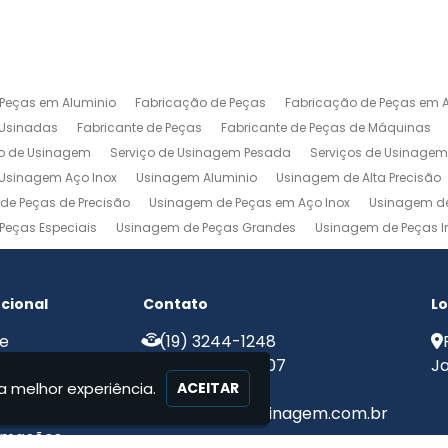
 Peças em Aluminio
Fabricação de Peças
Fabricação de Peças em A
 Usinadas
Fabricante de Peças
Fabricante de Peças de Máquinas
ço de Usinagem
Serviço de Usinagem Pesada
Serviços de Usinage
Usinagem Aço Inox
Usinagem Aluminio
Usinagem de Alta Precisão
de Peças de Precisão
Usinagem de Peças em Aço Inox
Usinagem de
Peças Especiais
Usinagem de Peças Grandes
Usinagem de Peças In
agem Ferramentaria
Usinagem Fresa
Usinagem Fresamento
Usin
m Pesada
Usinagem Precisao
Usinagem Retifica
Usinagem Torn
ucional
Contato
Lo
e
(19) 3244-1248
e Nós
(19) 99775-8907
Ja
a melhor experiência.
iços
ACEITAR
ato
contato@mjcusinagem.com.br
rmações