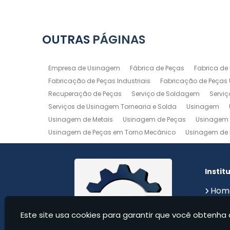
OUTRAS
PÁGINAS
Empresa de Usinagem
Fábrica de Peças
Fabrica de
Fabricação de Peças Industriais
Fabricação de Peças
Recuperação de Peças
Serviço de Soldagem
Servi
Serviços de Usinagem Tornearia e Solda
Usinagem
Usinagem de Metais
Usinagem de Peças
Usinagem 
Usinagem de Peças em Torno Mecânico
Usinagem de 
Usinagem de Precisão
Usinagem em Aluminio
Usin
Usinagem Maquinas
Usinagem Mecanica
Usinage
Instit
Hom
Sobr
Este site usa cookies para garantir que você obtenha 
Serv
Cont