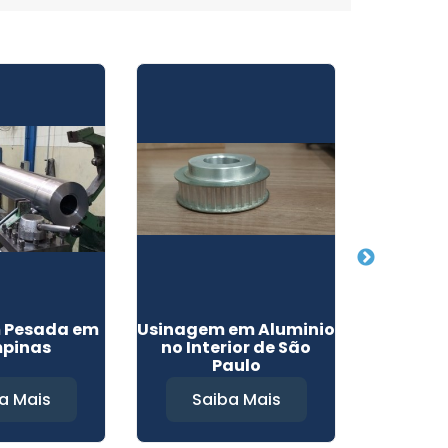
 Pesada em
Usinagem em Aluminio
Serviços
pinas
no Interior de São
Tornea
Paulo
a Mais
Saiba Mais
Sa