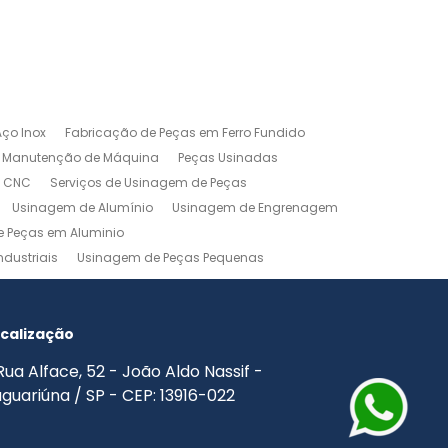
ço Inox
Fabricação de Peças em Ferro Fundido
Manutenção de Máquina
Peças Usinadas
m CNC
Serviços de Usinagem de Peças
Usinagem de Alumínio
Usinagem de Engrenagem
 Peças em Aluminio
dustriais
Usinagem de Peças Pequenas
agem Industrial
Usinagem Leve
o
Usinagem Torno CNC
Usinagem Torno Mecânico
calização
Rua Alface, 52 - João Aldo Nassif -
guariúna / SP - CEP: 13916-022