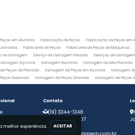
 Peças em Aluminio
Fabricação de Peças
Fabricação de Peças em A
 Usinadas
Fabricante de Peças
Fabricante de Peças de Máquinas
ço de Usinagem
Serviço de Usinagem Pesada
Serviços de Usinage
Usinagem Aço Inox
Usinagem Aluminio
Usinagem de Alta Precisão
de Peças de Precisão
Usinagem de Peças em Aço Inox
Usinagem de
Peças Especiais
Usinagem de Peças Grandes
Usinagem de Peças In
agem Ferramentaria
Usinagem Fresa
Usinagem Fresamento
Usin
m Pesada
Usinagem Precisao
Usinagem Retifica
Usinagem Torn
ucional
Contato
Lo
e
(19) 3244-1248
e Nós
(19) 99775-8907
Ja
a melhor experiência.
iços
ACEITAR
ato
contato@mjcusinagem.com.br