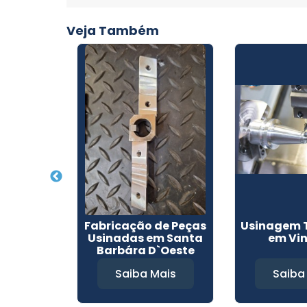
Veja Também
o Inox em
Fabricação de Peças
Usinagem 
o
Usinadas em Santa
em Vi
Barbára D`Oeste
Mais
Saiba Mais
Saiba