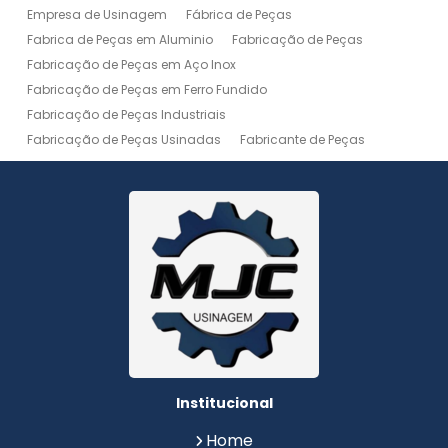
Empresa de Usinagem
Fábrica de Peças
Fabrica de Peças em Aluminio
Fabricação de Peças
Fabricação de Peças em Aço Inox
Fabricação de Peças em Ferro Fundido
Fabricação de Peças Industriais
Fabricação de Peças Usinadas
Fabricante de Peças
Fabricante de Peças de Máquinas
Manutenção de Máquina
Peças Usinadas
Recuperação de Peças
Serviço de Soldagem
Serviço de Usinagem
Serviço de Usinagem Pesada
Serviços de Usinagem CNC
Serviços de Usinagem de Peças
Serviços de Usinagem Tornearia e Solda
Usinagem
Usinagem Aço Inox
Usinagem Aluminio
Usinagem de Alta Precisão
Usinagem de Alumínio
Usinagem de Engrenagem
Usinagem de Metais
Institucional
Usinagem de Peças
Usinagem de Peças de Precisão
Home
Usinagem de Peças em Aço Inox