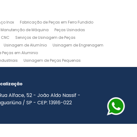
ço Inox
Fabricação de Peças em Ferro Fundido
Manutenção de Máquina
Peças Usinadas
m CNC
Serviços de Usinagem de Peças
Usinagem de Alumínio
Usinagem de Engrenagem
 Peças em Aluminio
dustriais
Usinagem de Peças Pequenas
agem Industrial
Usinagem Leve
o
Usinagem Torno CNC
Usinagem Torno Mecânico
calização
Rua Alface, 52 - João Aldo Nassif -
guariúna / SP - CEP: 13916-022