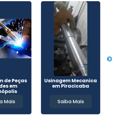
m de Peças
Usinagem Mecanica
Fabrica
des em
em Piracicaba
em Ferr
ópolis
Ca
a Mais
Saiba Mais
Sa