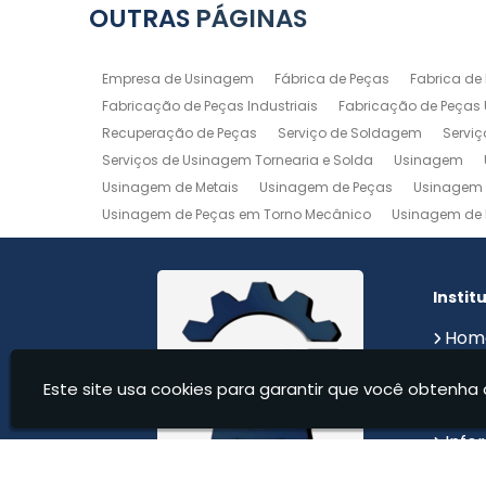
OUTRAS
PÁGINAS
Empresa de Usinagem
Fábrica de Peças
Fabrica de
Fabricação de Peças Industriais
Fabricação de Peças
Recuperação de Peças
Serviço de Soldagem
Servi
Serviços de Usinagem Tornearia e Solda
Usinagem
Usinagem de Metais
Usinagem de Peças
Usinagem 
Usinagem de Peças em Torno Mecânico
Usinagem de 
Usinagem de Precisão
Usinagem em Aluminio
Usin
Usinagem Maquinas
Usinagem Mecanica
Usinage
Instit
Hom
Sobr
Este site usa cookies para garantir que você obtenha 
Serv
Cont
Info