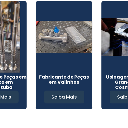
e Peças em
Fabricante de Peças
Usinage
ox em
em Valinhos
Gran
atuba
Cosm
 Mais
Saiba Mais
Saib