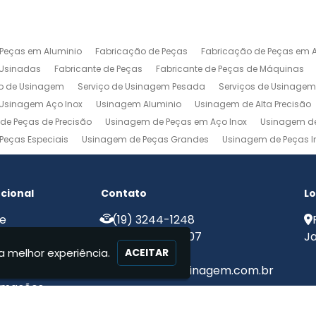
 Peças em Aluminio
Fabricação de Peças
Fabricação de Peças em A
 Usinadas
Fabricante de Peças
Fabricante de Peças de Máquinas
ço de Usinagem
Serviço de Usinagem Pesada
Serviços de Usinage
Usinagem Aço Inox
Usinagem Aluminio
Usinagem de Alta Precisão
de Peças de Precisão
Usinagem de Peças em Aço Inox
Usinagem de
Peças Especiais
Usinagem de Peças Grandes
Usinagem de Peças In
agem Ferramentaria
Usinagem Fresa
Usinagem Fresamento
Usin
m Pesada
Usinagem Precisao
Usinagem Retifica
Usinagem Torn
ucional
Contato
Lo
e
(19) 3244-1248
e Nós
(19) 99775-8907
Ja
a melhor experiência.
iços
ACEITAR
ato
contato@mjcusinagem.com.br
rmações