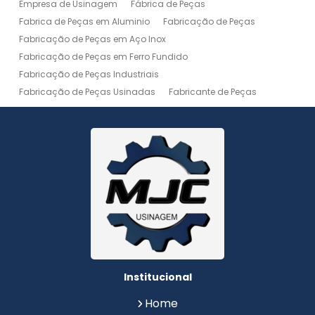
Empresa de Usinagem
Fábrica de Peças
Fabrica de Peças em Aluminio
Fabricação de Peças
Fabricação de Peças em Aço Inox
Fabricação de Peças em Ferro Fundido
Fabricação de Peças Industriais
Fabricação de Peças Usinadas
Fabricante de Peças
Fabricante de Peças de Máquinas
Manutenção de Máquina
Peças Usinadas
Recuperação de Peças
Serviço de Soldagem
Serviço de Usinagem
Serviço de Usinagem Pesada
Serviços de Usinagem CNC
Serviços de Usinagem de Peças
Serviços de Usinagem Tornearia e Solda
Usinagem
Usinagem Aço Inox
Usinagem Aluminio
Usinagem de Alta Precisão
Usinagem de Alumínio
Usinagem de Engrenagem
Usinagem de Metais
Institucional
Usinagem de Peças
Usinagem de Peças de Precisão
Home
Usinagem de Peças em Aço Inox