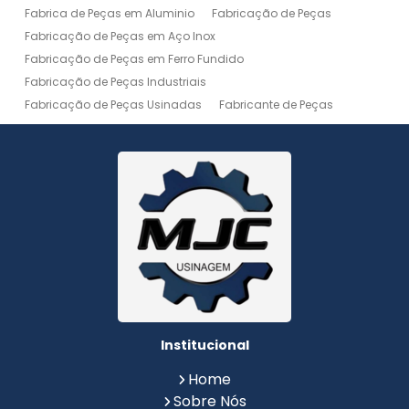
Fabrica de Peças em Aluminio
Fabricação de Peças
Fabricação de Peças em Aço Inox
Fabricação de Peças em Ferro Fundido
Fabricação de Peças Industriais
Fabricação de Peças Usinadas
Fabricante de Peças
Fabricante de Peças de Máquinas
Manutenção de Máquina
Peças Usinadas
Recuperação de Peças
Serviço de Soldagem
Serviço de Usinagem
Serviço de Usinagem Pesada
Serviços de Usinagem CNC
Serviços de Usinagem de Peças
Serviços de Usinagem Tornearia e Solda
Usinagem
Usinagem Aço Inox
Usinagem Aluminio
Usinagem de Alta Precisão
Usinagem de Alumínio
Usinagem de Engrenagem
Usinagem de Metais
Institucional
Usinagem de Peças
Usinagem de Peças de Precisão
Home
Usinagem de Peças em Aço Inox
Sobre Nós
Usinagem de Peças em Aluminio