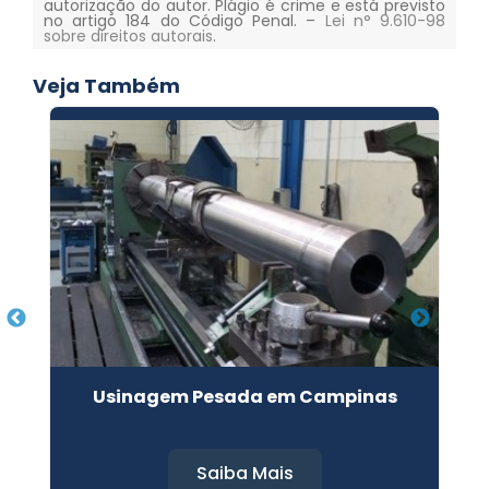
autorização do autor. Plágio é crime e está previsto
no artigo 184 do Código Penal. –
Lei n° 9.610-98
sobre direitos autorais
.
Veja Também
r
Usinagem Pesada em Campinas
Saiba Mais