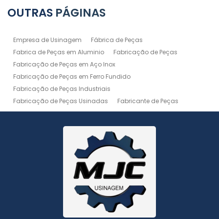
OUTRAS
PÁGINAS
Empresa de Usinagem
Fábrica de Peças
Fabrica de Peças em Aluminio
Fabricação de Peças
Fabricação de Peças em Aço Inox
Fabricação de Peças em Ferro Fundido
Fabricação de Peças Industriais
Fabricação de Peças Usinadas
Fabricante de Peças
Fabricante de Peças de Máquinas
Manutenção de Máquina
Peças Usinadas
Recuperação de Peças
Serviço de Soldagem
Serviço de Usinagem
Serviço de Usinagem Pesada
Serviços de Usinagem CNC
Serviços de Usinagem de Peças
Serviços de Usinagem Tornearia e Solda
Usinagem
Usinagem Aço Inox
Usinagem Aluminio
Usinagem de Alta Precisão
Usinagem de Alumínio