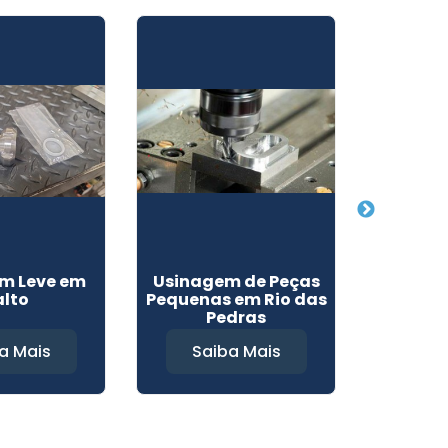
m Leve em
Usinagem de Peças
Empresa
alto
Pequenas em Rio das
em I
Pedras
a Mais
Saiba Mais
Sa