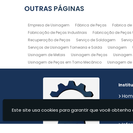
OUTRAS
PÁGINAS
Empresa de Usinagem
Fábrica de Peças
Fabrica de
Fabricação de Peças Industriais
Fabricação de Peças
Recuperação de Peças
Serviço de Soldagem
Servi
Serviços de Usinagem Tornearia e Solda
Usinagem
Usinagem de Metais
Usinagem de Peças
Usinagem 
Usinagem de Peças em Torno Mecânico
Usinagem de 
Usinagem de Precisão
Usinagem em Aluminio
Usin
Usinagem Maquinas
Usinagem Mecanica
Usinage
Instit
Hom
Sobr
Este site usa cookies para garantir que você obtenha 
Serv
Cont
Info