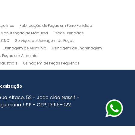
ço Inox
Fabricação de Peças em Ferro Fundido
Manutenção de Máquina
Peças Usinadas
m CNC
Serviços de Usinagem de Peças
Usinagem de Alumínio
Usinagem de Engrenagem
 Peças em Aluminio
dustriais
Usinagem de Peças Pequenas
agem Industrial
Usinagem Leve
o
Usinagem Torno CNC
Usinagem Torno Mecânico
calização
Rua Alface, 52 - João Aldo Nassif -
guariúna / SP - CEP: 13916-022