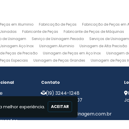
 Peças em Aluminio
Fabricação de Peças
Fabricação de Peças em A
 Usinadas
Fabricante de Peças
Fabricante de Peças de Máquinas
ço de Usinagem
Serviço de Usinagem Pesada
Serviços de Usinage
Usinagem Aço Inox
Usinagem Aluminio
Usinagem de Alta Precisão
de Peças de Precisão
Usinagem de Peças em Aço Inox
Usinagem de
Peças Especiais
Usinagem de Peças Grandes
Usinagem de Peças In
agem Ferramentaria
Usinagem Fresa
Usinagem Fresamento
Usin
m Pesada
Usinagem Precisao
Usinagem Retifica
Usinagem Torn
ucional
Contato
Lo
e
(19) 3244-1248
e Nós
(19) 99775-8907
Ja
a melhor experiência.
iços
ACEITAR
ato
contato@mjcusinagem.com.br
rmações