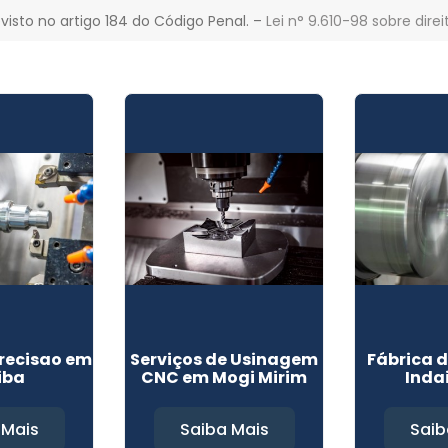
evisto no artigo 184 do Código Penal. –
Lei n° 9.610-98 sobre direi
recisao em
Serviços de Usinagem
Fábrica 
iba
CNC em Mogi Mirim
Inda
 Mais
Saiba Mais
Saib