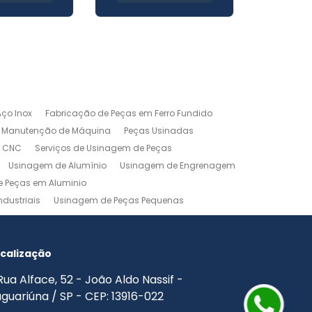
ço Inox
Fabricação de Peças em Ferro Fundido
Manutenção de Máquina
Peças Usinadas
m CNC
Serviços de Usinagem de Peças
Usinagem de Alumínio
Usinagem de Engrenagem
 Peças em Aluminio
dustriais
Usinagem de Peças Pequenas
agem Industrial
Usinagem Leve
o
Usinagem Torno CNC
Usinagem Torno Mecânico
calização
Rua Alface, 52 - João Aldo Nassif -
guariúna / SP - CEP: 13916-022