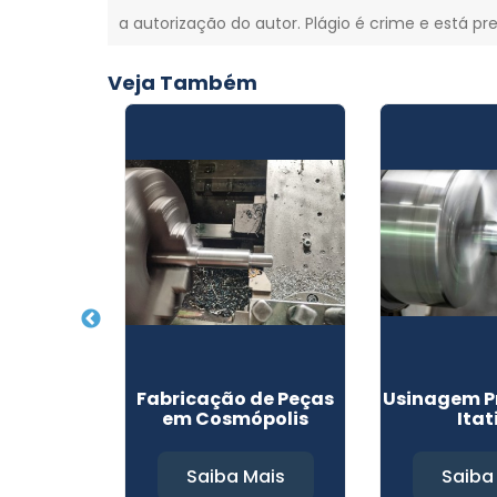
a autorização do autor. Plágio é crime e está pr
Veja Também
ecisao em
Fabricação de Peças
Usinagem P
essa
em Cosmópolis
Itat
Mais
Saiba Mais
Saiba