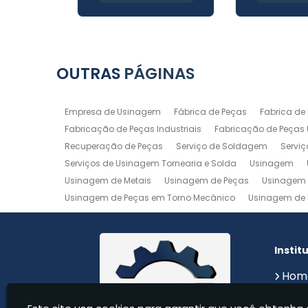
OUTRAS
PÁGINAS
Empresa de Usinagem
Fábrica de Peças
Fabrica de
Fabricação de Peças Industriais
Fabricação de Peças
Recuperação de Peças
Serviço de Soldagem
Servi
Serviços de Usinagem Tornearia e Solda
Usinagem
Usinagem de Metais
Usinagem de Peças
Usinagem 
Usinagem de Peças em Torno Mecânico
Usinagem de 
Usinagem de Precisão
Usinagem em Aluminio
Usin
Usinagem Maquinas
Usinagem Mecanica
Usinage
Instit
Hom
Sobr