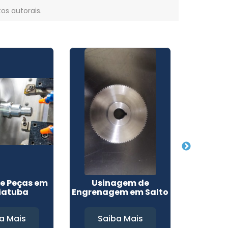
tos autorais
.
de Peças em
Usinagem de
Usinagem
iatuba
Engrenagem em Salto
em M
a Mais
Saiba Mais
Sa