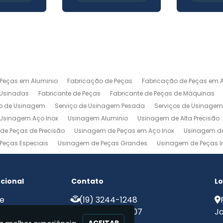
 Peças em Aluminio
Fabricação de Peças
Fabricação de Peças em A
 Usinadas
Fabricante de Peças
Fabricante de Peças de Máquinas
ço de Usinagem
Serviço de Usinagem Pesada
Serviços de Usinage
Usinagem Aço Inox
Usinagem Aluminio
Usinagem de Alta Precisão
de Peças de Precisão
Usinagem de Peças em Aço Inox
Usinagem de
Peças Especiais
Usinagem de Peças Grandes
Usinagem de Peças In
agem Ferramentaria
Usinagem Fresa
Usinagem Fresamento
Usin
m Pesada
Usinagem Precisao
Usinagem Retifica
Usinagem Torn
ucional
Contato
Lo
e
(19) 3244-1248
e Nós
(19) 99775-8907
Ja