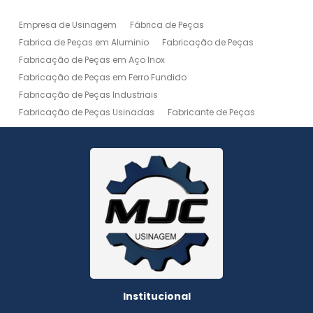
Empresa de Usinagem
Fábrica de Peças
Fabrica de Peças em Aluminio
Fabricação de Peças
Fabricação de Peças em Aço Inox
Fabricação de Peças em Ferro Fundido
Fabricação de Peças Industriais
Fabricação de Peças Usinadas
Fabricante de Peças
Fabricante de Peças de Máquinas
Manutenção de Máquina
Peças Usinadas
Recuperação de Peças
Serviço de Soldagem
Serviço de Usinagem
Serviço de Usinagem Pesada
Serviços de Usinagem CNC
Serviços de Usinagem de Peças
Serviços de Usinagem Tornearia e Solda
Usinagem
Usinagem Aço Inox
Usinagem Aluminio
Usinagem de Alta Precisão
Usinagem de Alumínio
Usinagem de Engrenagem
Usinagem de Metais
Institucional
Usinagem de Peças
Usinagem de Peças de Precisão