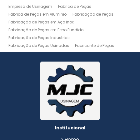
Empresa de Usinagem
Fábrica de Peças
Fabrica de Peças em Aluminio
Fabricação de Peças
Fabricação de Peças em Aço Inox
Fabricação de Peças em Ferro Fundido
Fabricação de Peças Industriais
Fabricação de Peças Usinadas
Fabricante de Peças
Fabricante de Peças de Máquinas
Manutenção de Máquina
Peças Usinadas
Recuperação de Peças
Serviço de Soldagem
Serviço de Usinagem
Serviço de Usinagem Pesada
Serviços de Usinagem CNC
Serviços de Usinagem de Peças
Serviços de Usinagem Tornearia e Solda
Usinagem
Usinagem Aço Inox
Usinagem Aluminio
Usinagem de Alta Precisão
Usinagem de Alumínio
Usinagem de Engrenagem
Usinagem de Metais
Institucional
Usinagem de Peças
Usinagem de Peças de Precisão
Home
Usinagem de Peças em Aço Inox