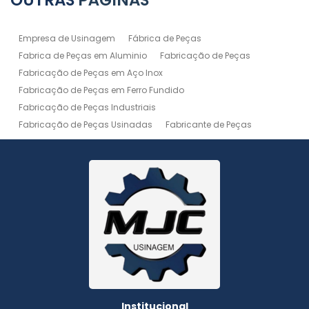
OUTRAS
PÁGINAS
Empresa de Usinagem
Fábrica de Peças
Fabrica de Peças em Aluminio
Fabricação de Peças
Fabricação de Peças em Aço Inox
Fabricação de Peças em Ferro Fundido
Fabricação de Peças Industriais
Fabricação de Peças Usinadas
Fabricante de Peças
Fabricante de Peças de Máquinas
Manutenção de Máquina
Peças Usinadas
Recuperação de Peças
Serviço de Soldagem
Serviço de Usinagem
Serviço de Usinagem Pesada
Serviços de Usinagem CNC
Serviços de Usinagem de Peças
Serviços de Usinagem Tornearia e Solda
Usinagem
Usinagem Aço Inox
Usinagem Aluminio
Usinagem de Alta Precisão
Usinagem de Alumínio
Usinagem de Engrenagem
Usinagem de Metais
Institucional