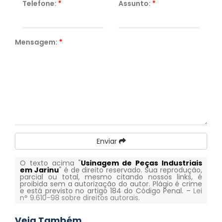
Telefone:
*
Assunto:
*
Mensagem:
*
Enviar
O texto acima "
Usinagem de Peças Industriais
em Jarinu
" é de direito reservado. Sua reprodução,
parcial ou total, mesmo citando nossos links, é
proibida sem a autorização do autor. Plágio é crime
e está previsto no artigo 184 do Código Penal. –
Lei
n° 9.610-98 sobre direitos autorais
.
Veja Também