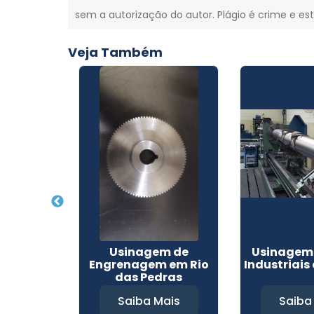
sem a autorização do autor. Plágio é crime e est
Veja Também
Usinagem
Usinagem de
Usinagem 
 em
Engrenagem em Rio
Industriais
polis
das Pedras
Mais
Saiba Mais
Saiba