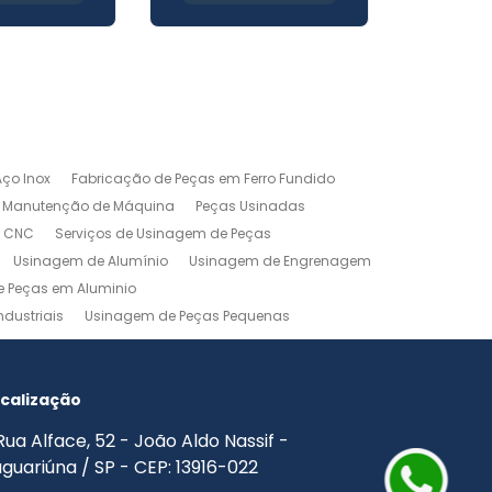
ço Inox
Fabricação de Peças em Ferro Fundido
Manutenção de Máquina
Peças Usinadas
m CNC
Serviços de Usinagem de Peças
Usinagem de Alumínio
Usinagem de Engrenagem
 Peças em Aluminio
dustriais
Usinagem de Peças Pequenas
agem Industrial
Usinagem Leve
o
Usinagem Torno CNC
Usinagem Torno Mecânico
calização
Rua Alface, 52 - João Aldo Nassif -
guariúna / SP - CEP: 13916-022