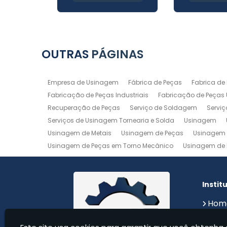
OUTRAS
PÁGINAS
Empresa de Usinagem
Fábrica de Peças
Fabrica de
Fabricação de Peças Industriais
Fabricação de Peças
Recuperação de Peças
Serviço de Soldagem
Servi
Serviços de Usinagem Tornearia e Solda
Usinagem
Usinagem de Metais
Usinagem de Peças
Usinagem 
Usinagem de Peças em Torno Mecânico
Usinagem de 
Usinagem de Precisão
Usinagem em Aluminio
Usin
Usinagem Maquinas
Usinagem Mecanica
Usinage
Instit
Hom
Sobr