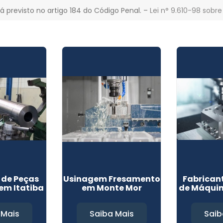
á previsto no artigo 184 do Código Penal. –
Lei n° 9.610-98 sobre
de Peças
Usinagem Fresamento
Fabrican
 em Itatiba
em Monte Mor
de Máquin
 Mais
Saiba Mais
Saib