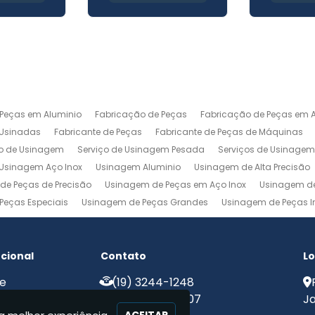
 Peças em Aluminio
Fabricação de Peças
Fabricação de Peças em A
 Usinadas
Fabricante de Peças
Fabricante de Peças de Máquinas
ço de Usinagem
Serviço de Usinagem Pesada
Serviços de Usinage
Usinagem Aço Inox
Usinagem Aluminio
Usinagem de Alta Precisão
de Peças de Precisão
Usinagem de Peças em Aço Inox
Usinagem de
Peças Especiais
Usinagem de Peças Grandes
Usinagem de Peças In
agem Ferramentaria
Usinagem Fresa
Usinagem Fresamento
Usin
m Pesada
Usinagem Precisao
Usinagem Retifica
Usinagem Torn
ucional
Contato
Lo
e
(19) 3244-1248
e Nós
(19) 99775-8907
Ja