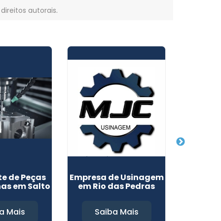
 direitos autorais
.
te de Peças
Empresa de Usinagem
Usinag
as em Salto
em Rio das Pedras
Especiai
a Mais
Saiba Mais
Sa