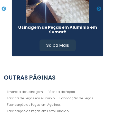
Usinagem de Peças em Aluminio em
U
Sumaré
Saiba Mais
OUTRAS
PÁGINAS
Empresa de Usinagem
Fábrica de Peças
Fabrica de Peças em Aluminio
Fabricação de Peças
Fabricação de Peças em Aço Inox
Fabricação de Peças em Ferro Fundido