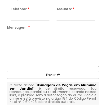
Telefone:
*
Assunto:
*
Mensagem:
*
Enviar
O texto acima "
Usinagem de Peças em Aluminio
em Jundiaí
" é de direito reservado. Sua
reprodução, parcial ou total, mesmo citando nossos
links, é proibida sem a autorização do autor. Plágio é
crime e está previsto no artigo 184 do Código Penal.
–
Lei n° 9.610-98 sobre direitos autorais
.