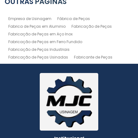
OUTRAS
PÁGINAS
Empresa de Usinagem
Fábrica de Peças
Fabrica de Peças em Aluminio
Fabricação de Peças
Fabricação de Peças em Aço Inox
Fabricação de Peças em Ferro Fundido
Fabricação de Peças Industriais
Fabricação de Peças Usinadas
Fabricante de Peças
Fabricante de Peças de Máquinas
Manutenção de Máquina
Peças Usinadas
Recuperação de Peças
Serviço de Soldagem
Serviço de Usinagem
Serviço de Usinagem Pesada
Serviços de Usinagem CNC
Serviços de Usinagem de Peças
Serviços de Usinagem Tornearia e Solda
Usinagem
Usinagem Aço Inox
Usinagem Aluminio
Usinagem de Alta Precisão
Usinagem de Alumínio
Usinagem de Engrenagem
Usinagem de Metais