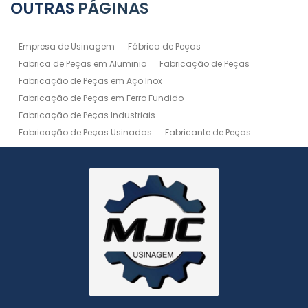
OUTRAS
PÁGINAS
Empresa de Usinagem
Fábrica de Peças
Fabrica de Peças em Aluminio
Fabricação de Peças
Fabricação de Peças em Aço Inox
Fabricação de Peças em Ferro Fundido
Fabricação de Peças Industriais
Fabricação de Peças Usinadas
Fabricante de Peças
Fabricante de Peças de Máquinas
Manutenção de Máquina
Peças Usinadas
Recuperação de Peças
Serviço de Soldagem
Serviço de Usinagem
Serviço de Usinagem Pesada
Serviços de Usinagem CNC
Serviços de Usinagem de Peças
Serviços de Usinagem Tornearia e Solda
Usinagem
Usinagem Aço Inox
Usinagem Aluminio
Usinagem de Alta Precisão
Usinagem de Alumínio
Usinagem de Engrenagem
Usinagem de Metais