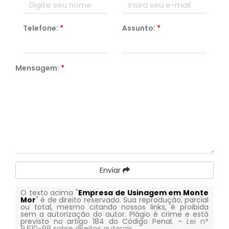
Telefone:
*
Assunto:
*
Mensagem:
*
Enviar
O texto acima "
Empresa de Usinagem em Monte
Mor
" é de direito reservado. Sua reprodução, parcial
ou total, mesmo citando nossos links, é proibida
sem a autorização do autor. Plágio é crime e está
previsto no artigo 184 do Código Penal. –
Lei n°
9.610-98 sobre direitos autorais
.