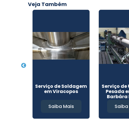
Veja Também
 Vinhedo
Serviço de Soldagem
Serviço de
em Viracopos
Pesada e
Barbára 
Mais
Saiba Mais
Saiba