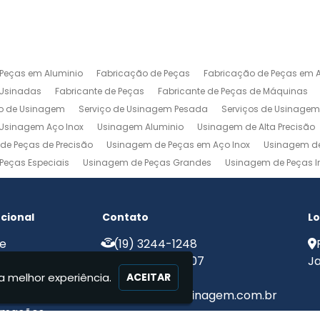
 Peças em Aluminio
Fabricação de Peças
Fabricação de Peças em A
 Usinadas
Fabricante de Peças
Fabricante de Peças de Máquinas
ço de Usinagem
Serviço de Usinagem Pesada
Serviços de Usinage
Usinagem Aço Inox
Usinagem Aluminio
Usinagem de Alta Precisão
de Peças de Precisão
Usinagem de Peças em Aço Inox
Usinagem de
Peças Especiais
Usinagem de Peças Grandes
Usinagem de Peças In
agem Ferramentaria
Usinagem Fresa
Usinagem Fresamento
Usin
m Pesada
Usinagem Precisao
Usinagem Retifica
Usinagem Torn
ucional
Contato
Lo
e
(19) 3244-1248
e Nós
(19) 99775-8907
Ja
a melhor experiência.
iços
ACEITAR
ato
contato@mjcusinagem.com.br
rmações