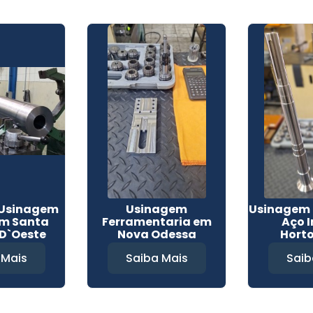
 Usinagem
Usinagem
Usinagem 
m Santa
Ferramentaria em
Aço 
D`Oeste
Nova Odessa
Hort
 Mais
Saiba Mais
Saib