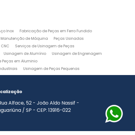
ço Inox
Fabricação de Peças em Ferro Fundido
Manutenção de Máquina
Peças Usinadas
m CNC
Serviços de Usinagem de Peças
Usinagem de Alumínio
Usinagem de Engrenagem
 Peças em Aluminio
dustriais
Usinagem de Peças Pequenas
agem Industrial
Usinagem Leve
o
Usinagem Torno CNC
Usinagem Torno Mecânico
calização
Rua Alface, 52 - João Aldo Nassif -
guariúna / SP - CEP: 13916-022