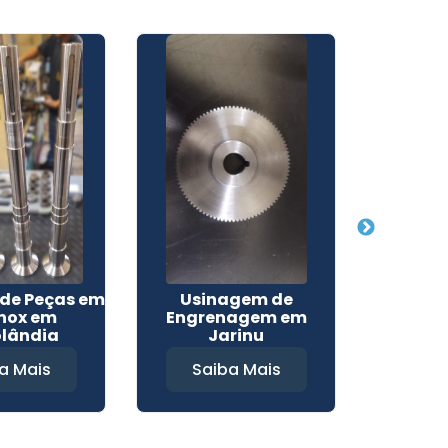
de Peças em
Usinagem de
Peças 
Inox em
Engrenagem em
A
olândia
Jarinu
a Mais
Saiba Mais
Sa