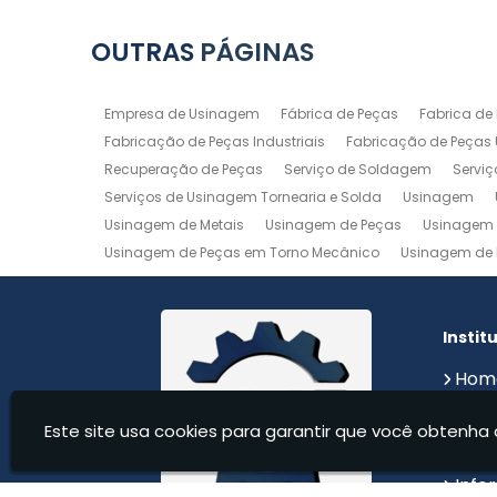
OUTRAS
PÁGINAS
Empresa de Usinagem
Fábrica de Peças
Fabrica de
Fabricação de Peças Industriais
Fabricação de Peças
Recuperação de Peças
Serviço de Soldagem
Servi
Serviços de Usinagem Tornearia e Solda
Usinagem
Usinagem de Metais
Usinagem de Peças
Usinagem 
Usinagem de Peças em Torno Mecânico
Usinagem de 
Usinagem de Precisão
Usinagem em Aluminio
Usin
Usinagem Maquinas
Usinagem Mecanica
Usinage
Instit
Hom
Sobr
Este site usa cookies para garantir que você obtenha 
Serv
Cont
Info