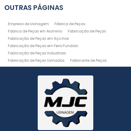
OUTRAS
PÁGINAS
Empresa de Usinagem
Fábrica de Peças
Fabrica de Peças em Aluminio
Fabricação de Peças
Fabricação de Peças em Aço Inox
Fabricação de Peças em Ferro Fundido
Fabricação de Peças Industriais
Fabricação de Peças Usinadas
Fabricante de Peças
Fabricante de Peças de Máquinas
Manutenção de Máquina
Peças Usinadas
Recuperação de Peças
Serviço de Soldagem
Serviço de Usinagem
Serviço de Usinagem Pesada
Serviços de Usinagem CNC
Serviços de Usinagem de Peças
Serviços de Usinagem Tornearia e Solda
Usinagem
Usinagem Aço Inox
Usinagem Aluminio
Usinagem de Alta Precisão
Usinagem de Alumínio