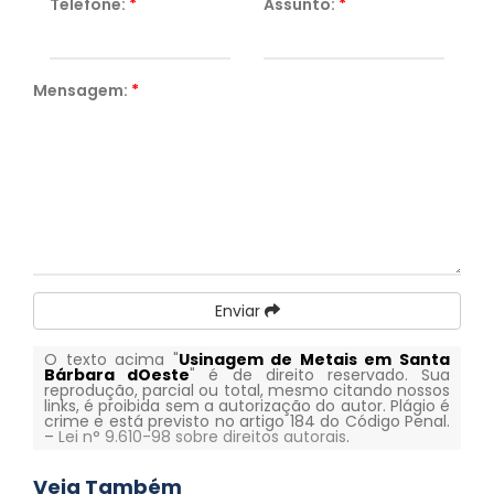
Telefone:
*
Assunto:
*
Mensagem:
*
Enviar
O texto acima "
Usinagem de Metais em Santa
Bárbara dOeste
" é de direito reservado. Sua
reprodução, parcial ou total, mesmo citando nossos
links, é proibida sem a autorização do autor. Plágio é
crime e está previsto no artigo 184 do Código Penal.
–
Lei n° 9.610-98 sobre direitos autorais
.
Veja Também