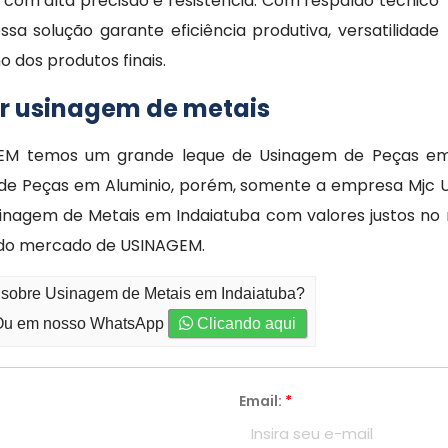
com alta precisão e resistência. Com respaldo técnico
a solução garante eficiência produtiva, versatilidade
 dos produtos finais.
ar usinagem de metais
 temos um grande leque de Usinagem de Peças em Aç
e Peças em Aluminio, porém, somente a empresa Mjc Usi
sinagem de Metais em Indaiatuba com valores justos no
 do mercado de USINAGEM.
o sobre Usinagem de Metais em Indaiatuba?
u em nosso WhatsApp
Clicando aqui
Email:
*