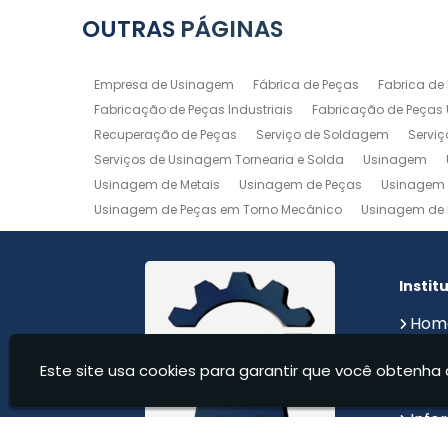
OUTRAS
PÁGINAS
Empresa de Usinagem
Fábrica de Peças
Fabrica de
Fabricação de Peças Industriais
Fabricação de Peças
Recuperação de Peças
Serviço de Soldagem
Servi
Serviços de Usinagem Tornearia e Solda
Usinagem
Usinagem de Metais
Usinagem de Peças
Usinagem 
Usinagem de Peças em Torno Mecânico
Usinagem de 
Usinagem de Precisão
Usinagem em Aluminio
Usin
Usinagem Maquinas
Usinagem Mecanica
Usinage
Instit
Hom
Sobr
Este site usa cookies para garantir que você obtenha 
Serv
Cont
Info