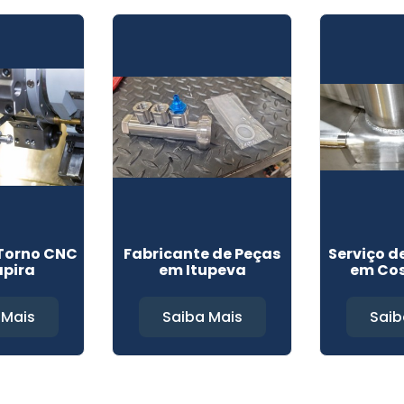
Torno CNC
Fabricante de Peças
Serviço 
apira
em Itupeva
em Co
 Mais
Saiba Mais
Saib