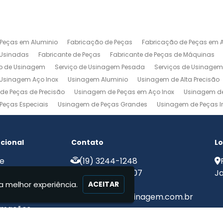
 Peças em Aluminio
Fabricação de Peças
Fabricação de Peças em A
 Usinadas
Fabricante de Peças
Fabricante de Peças de Máquinas
ço de Usinagem
Serviço de Usinagem Pesada
Serviços de Usinage
Usinagem Aço Inox
Usinagem Aluminio
Usinagem de Alta Precisão
de Peças de Precisão
Usinagem de Peças em Aço Inox
Usinagem de
Peças Especiais
Usinagem de Peças Grandes
Usinagem de Peças In
agem Ferramentaria
Usinagem Fresa
Usinagem Fresamento
Usin
m Pesada
Usinagem Precisao
Usinagem Retifica
Usinagem Torn
ucional
Contato
Lo
e
(19) 3244-1248
e Nós
(19) 99775-8907
Ja
a melhor experiência.
iços
ACEITAR
ato
contato@mjcusinagem.com.br
rmações