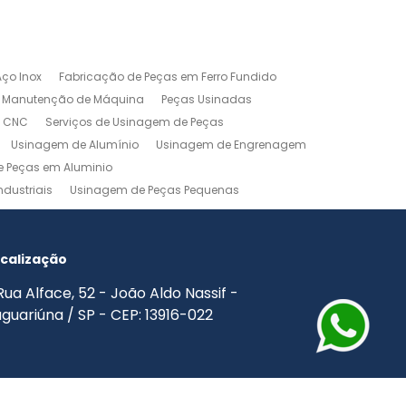
ço Inox
Fabricação de Peças em Ferro Fundido
Manutenção de Máquina
Peças Usinadas
m CNC
Serviços de Usinagem de Peças
Usinagem de Alumínio
Usinagem de Engrenagem
 Peças em Aluminio
dustriais
Usinagem de Peças Pequenas
agem Industrial
Usinagem Leve
o
Usinagem Torno CNC
Usinagem Torno Mecânico
calização
Rua Alface, 52 - João Aldo Nassif -
guariúna / SP - CEP: 13916-022