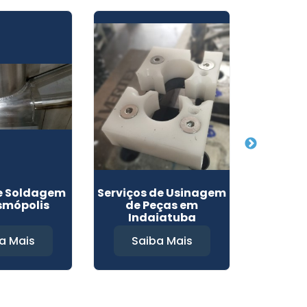
de Soldagem
Serviços de Usinagem
Usinage
smópolis
de Peças em
Indaiatuba
a Mais
Saiba Mais
Sa