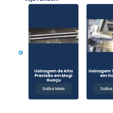
 Peças em
Usinagem de Alta
Usinagem 
 Louveira
Precisão em Mogi
em It
Guaçu
Mais
Saiba Mais
Saiba