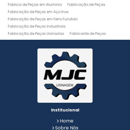
Fabrica de Peças em Aluminio
Fabricação de Peças
Fabricação de Peças em Aço Inox
Fabricação de Peças em Ferro Fundido
Fabricação de Peças Industriais
Fabricação de Peças Usinadas
Fabricante de Peças
Fabricante de Peças de Máquinas
Manutenção de Máquina
Peças Usinadas
Recuperação de Peças
Serviço de Soldagem
Serviço de Usinagem
Serviço de Usinagem Pesada
Serviços de Usinagem CNC
Serviços de Usinagem de Peças
Serviços de Usinagem Tornearia e Solda
Usinagem
Usinagem Aço Inox
Usinagem Aluminio
Usinagem de Alta Precisão
Usinagem de Alumínio
Usinagem de Engrenagem
Usinagem de Metais
Institucional
Usinagem de Peças
Usinagem de Peças de Precisão
Home
Usinagem de Peças em Aço Inox
Sobre Nós
Usinagem de Peças em Aluminio