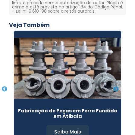
links, é proibida sem a autorização do autor. Plágio é
crime e está previsto no artigo 184 do Código Penal.
–
Lei n° 9.610-98 sobre direitos autorais
.
Veja Também
i
Fabricação de Peças em Ferro Fundido
em Atibaia
Saiba Mais