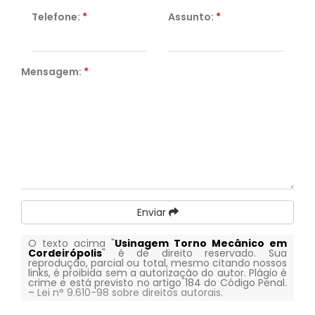
Telefone:
*
Assunto:
*
Mensagem:
*
Enviar
O texto acima "
Usinagem Torno Mecânico em
Cordeirópolis
" é de direito reservado. Sua
reprodução, parcial ou total, mesmo citando nossos
links, é proibida sem a autorização do autor. Plágio é
crime e está previsto no artigo 184 do Código Penal.
–
Lei n° 9.610-98 sobre direitos autorais
.