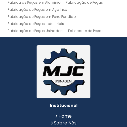
Fabrica de Peças em Aluminio
Fabricação de Peças
Fabricação de Peças em Aço Inox
Fabricação de Peças em Ferro Fundido
Fabricação de Peças Industriais
Fabricação de Peças Usinadas
Fabricante de Peças
Fabricante de Peças de Máquinas
Manutenção de Máquina
Peças Usinadas
Recuperação de Peças
Serviço de Soldagem
Serviço de Usinagem
Serviço de Usinagem Pesada
Serviços de Usinagem CNC
Serviços de Usinagem de Peças
Serviços de Usinagem Tornearia e Solda
Usinagem
Usinagem Aço Inox
Usinagem Aluminio
Usinagem de Alta Precisão
Usinagem de Alumínio
Usinagem de Engrenagem
Usinagem de Metais
Institucional
Usinagem de Peças
Usinagem de Peças de Precisão
Home
Usinagem de Peças em Aço Inox
Sobre Nós
Usinagem de Peças em Aluminio