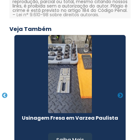
reprodução, parcial ou total, mesmo citando nossos
links, é proibida sem a autorização do autor. Plágio é
crime e está previsto no artigo 184 do Código Penal.
–
Lei n° 9.610-98 sobre direitos autorais
.
Veja Também
Usinagem Fresa em Varzea Paulista
Saiba Mais