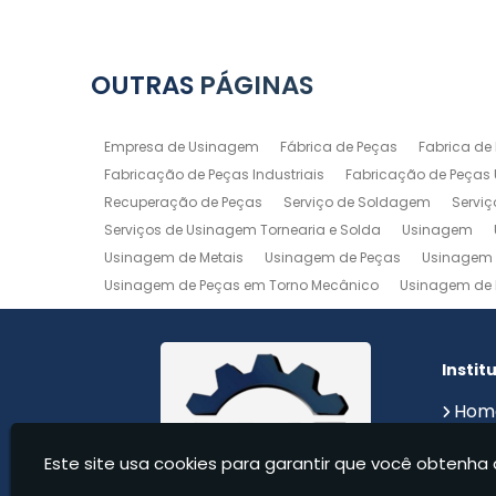
OUTRAS
PÁGINAS
Empresa de Usinagem
Fábrica de Peças
Fabrica de
Fabricação de Peças Industriais
Fabricação de Peças
Recuperação de Peças
Serviço de Soldagem
Servi
Serviços de Usinagem Tornearia e Solda
Usinagem
Usinagem de Metais
Usinagem de Peças
Usinagem 
Usinagem de Peças em Torno Mecânico
Usinagem de 
Usinagem de Precisão
Usinagem em Aluminio
Usin
Usinagem Maquinas
Usinagem Mecanica
Usinage
Instit
Hom
Sobr
Este site usa cookies para garantir que você obtenha 
Serv
Cont