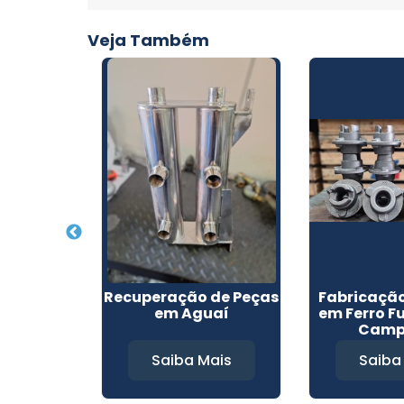
Veja Também
 Torno
Recuperação de Peças
Fabricação
 Itupeva
em Aguaí
em Ferro F
Camp
Mais
Saiba Mais
Saiba