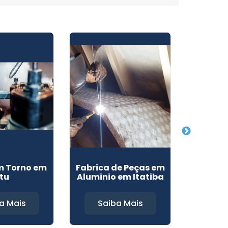
m Torno em
Fabrica de Peças em
Fabrica
Itu
Aluminio em Itatiba
a Mais
Saiba Mais
Sa