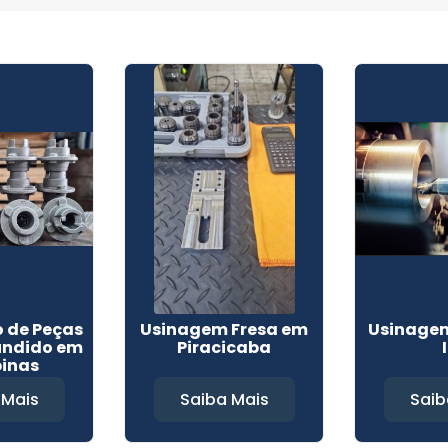
 de Peças
Usinagem Fresa em
Usinage
undido em
Piracicaba
inas
 Mais
Saiba Mais
Saib