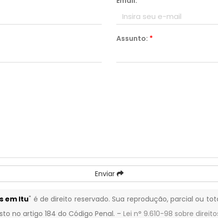
Email:
*
Assunto:
*
Enviar
s em Itu
" é de direito reservado. Sua reprodução, parcial ou to
isto no artigo 184 do Código Penal. –
Lei n° 9.610-98 sobre direito