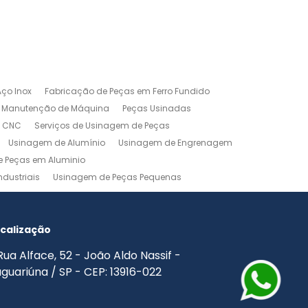
ço Inox
Fabricação de Peças em Ferro Fundido
Manutenção de Máquina
Peças Usinadas
m CNC
Serviços de Usinagem de Peças
Usinagem de Alumínio
Usinagem de Engrenagem
 Peças em Aluminio
dustriais
Usinagem de Peças Pequenas
agem Industrial
Usinagem Leve
o
Usinagem Torno CNC
Usinagem Torno Mecânico
calização
Rua Alface, 52 - João Aldo Nassif -
guariúna / SP - CEP: 13916-022