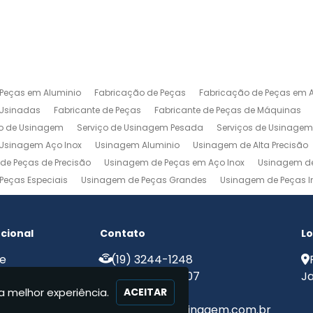
 Peças em Aluminio
Fabricação de Peças
Fabricação de Peças em A
 Usinadas
Fabricante de Peças
Fabricante de Peças de Máquinas
ço de Usinagem
Serviço de Usinagem Pesada
Serviços de Usinage
Usinagem Aço Inox
Usinagem Aluminio
Usinagem de Alta Precisão
de Peças de Precisão
Usinagem de Peças em Aço Inox
Usinagem de
Peças Especiais
Usinagem de Peças Grandes
Usinagem de Peças In
agem Ferramentaria
Usinagem Fresa
Usinagem Fresamento
Usin
m Pesada
Usinagem Precisao
Usinagem Retifica
Usinagem Torn
ucional
Contato
Lo
e
(19) 3244-1248
e Nós
(19) 99775-8907
Ja
a melhor experiência.
iços
ACEITAR
ato
contato@mjcusinagem.com.br