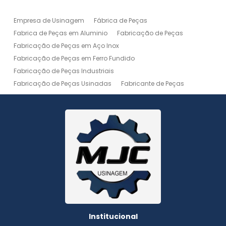
Empresa de Usinagem
Fábrica de Peças
Fabrica de Peças em Aluminio
Fabricação de Peças
Fabricação de Peças em Aço Inox
Fabricação de Peças em Ferro Fundido
Fabricação de Peças Industriais
Fabricação de Peças Usinadas
Fabricante de Peças
Fabricante de Peças de Máquinas
Manutenção de Máquina
Peças Usinadas
Recuperação de Peças
Serviço de Soldagem
Serviço de Usinagem
Serviço de Usinagem Pesada
Serviços de Usinagem CNC
Serviços de Usinagem de Peças
Serviços de Usinagem Tornearia e Solda
Usinagem
Usinagem Aço Inox
Usinagem Aluminio
Usinagem de Alta Precisão
Usinagem de Alumínio
Usinagem de Engrenagem
Usinagem de Metais
Institucional
Usinagem de Peças
Usinagem de Peças de Precisão