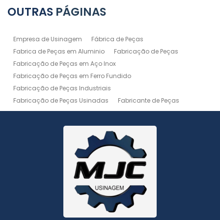
OUTRAS
PÁGINAS
Empresa de Usinagem
Fábrica de Peças
Fabrica de Peças em Aluminio
Fabricação de Peças
Fabricação de Peças em Aço Inox
Fabricação de Peças em Ferro Fundido
Fabricação de Peças Industriais
Fabricação de Peças Usinadas
Fabricante de Peças
Fabricante de Peças de Máquinas
Manutenção de Máquina
Peças Usinadas
Recuperação de Peças
Serviço de Soldagem
Serviço de Usinagem
Serviço de Usinagem Pesada
Serviços de Usinagem CNC
Serviços de Usinagem de Peças
Serviços de Usinagem Tornearia e Solda
Usinagem
Usinagem Aço Inox
Usinagem Aluminio
Usinagem de Alta Precisão
Usinagem de Alumínio