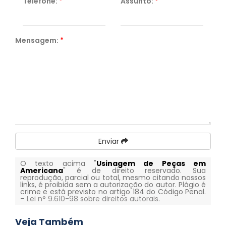
Telefone:
*
Assunto:
*
Mensagem:
*
Enviar
O texto acima "
Usinagem de Peças em
Americana
" é de direito reservado. Sua
reprodução, parcial ou total, mesmo citando nossos
links, é proibida sem a autorização do autor. Plágio é
crime e está previsto no artigo 184 do Código Penal.
–
Lei n° 9.610-98 sobre direitos autorais
.
Veja Também