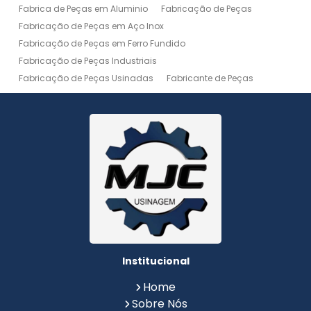
Fabrica de Peças em Aluminio
Fabricação de Peças
Fabricação de Peças em Aço Inox
Fabricação de Peças em Ferro Fundido
Fabricação de Peças Industriais
Fabricação de Peças Usinadas
Fabricante de Peças
Fabricante de Peças de Máquinas
Manutenção de Máquina
Peças Usinadas
Recuperação de Peças
Serviço de Soldagem
Serviço de Usinagem
Serviço de Usinagem Pesada
Serviços de Usinagem CNC
Serviços de Usinagem de Peças
Serviços de Usinagem Tornearia e Solda
Usinagem
Usinagem Aço Inox
Usinagem Aluminio
Usinagem de Alta Precisão
Usinagem de Alumínio
Usinagem de Engrenagem
Usinagem de Metais
Institucional
Usinagem de Peças
Usinagem de Peças de Precisão
Home
Usinagem de Peças em Aço Inox
Sobre Nós
Usinagem de Peças em Aluminio