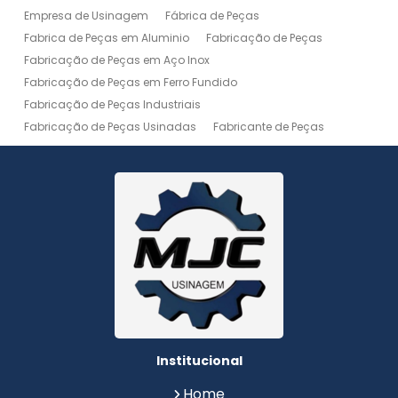
Empresa de Usinagem
Fábrica de Peças
Fabrica de Peças em Aluminio
Fabricação de Peças
Fabricação de Peças em Aço Inox
Fabricação de Peças em Ferro Fundido
Fabricação de Peças Industriais
Fabricação de Peças Usinadas
Fabricante de Peças
Fabricante de Peças de Máquinas
Manutenção de Máquina
Peças Usinadas
Recuperação de Peças
Serviço de Soldagem
Serviço de Usinagem
Serviço de Usinagem Pesada
Serviços de Usinagem CNC
Serviços de Usinagem de Peças
Serviços de Usinagem Tornearia e Solda
Usinagem
Usinagem Aço Inox
Usinagem Aluminio
Usinagem de Alta Precisão
Usinagem de Alumínio
Usinagem de Engrenagem
Usinagem de Metais
Institucional
Usinagem de Peças
Usinagem de Peças de Precisão
Home
Usinagem de Peças em Aço Inox