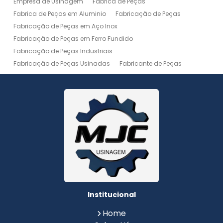
Empresa de Usinagem
Fábrica de Peças
Fabrica de Peças em Aluminio
Fabricação de Peças
Fabricação de Peças em Aço Inox
Fabricação de Peças em Ferro Fundido
Fabricação de Peças Industriais
Fabricação de Peças Usinadas
Fabricante de Peças
Fabricante de Peças de Máquinas
Manutenção de Máquina
Peças Usinadas
Recuperação de Peças
Serviço de Soldagem
Serviço de Usinagem
Serviço de Usinagem Pesada
Serviços de Usinagem CNC
Serviços de Usinagem de Peças
Serviços de Usinagem Tornearia e Solda
Usinagem
Usinagem Aço Inox
Usinagem Aluminio
Usinagem de Alta Precisão
Usinagem de Alumínio
Usinagem de Engrenagem
Usinagem de Metais
Institucional
Usinagem de Peças
Usinagem de Peças de Precisão
Home
Usinagem de Peças em Aço Inox