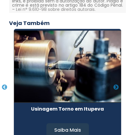
links, é proibida sem a autorização do autor. Plágio é
crime e está previsto no artigo 184 do Código Penal.
–
Lei n° 9.610-98 sobre direitos autorais
.
Veja Também
Usinagem Torno em Itupeva
Saiba Mais