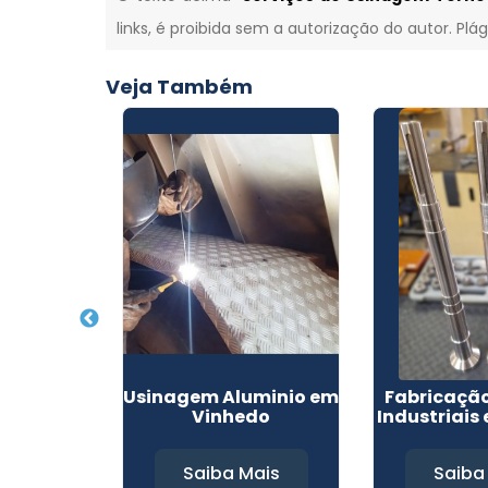
links, é proibida sem a autorização do autor. Plá
Veja Também
Soldagem
Usinagem Aluminio em
Fabricação
inas
Vinhedo
Industriais
Mais
Saiba Mais
Saiba