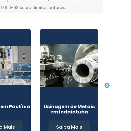
° 9.610-98 sobre direitos autorais
.
em Paulínia
Usinagem de Metais
Usinage
em Indaiatuba
em
a Mais
Saiba Mais
Sa