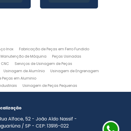
ço Inox
Fabricação de Peças em Ferro Fundido
Manutenção de Máquina
Peças Usinadas
m CNC
Serviços de Usinagem de Peças
Usinagem de Alumínio
Usinagem de Engrenagem
 Peças em Aluminio
dustriais
Usinagem de Peças Pequenas
agem Industrial
Usinagem Leve
o
Usinagem Torno CNC
Usinagem Torno Mecânico
calização
Rua Alface, 52 - João Aldo Nassif -
guariúna / SP - CEP: 13916-022