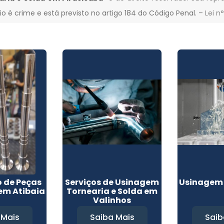
gio é crime e está previsto no artigo 184 do Código Penal. –
Lei n
 de Peças
Serviços de Usinagem
Usinagem 
 em Atibaia
Tornearia e Solda em
Valinhos
 Mais
Saiba Mais
Saib