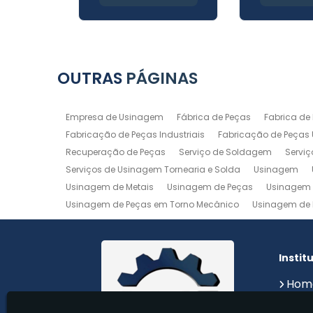
OUTRAS
PÁGINAS
Empresa de Usinagem
Fábrica de Peças
Fabrica de
Fabricação de Peças Industriais
Fabricação de Peças
Recuperação de Peças
Serviço de Soldagem
Servi
Serviços de Usinagem Tornearia e Solda
Usinagem
Usinagem de Metais
Usinagem de Peças
Usinagem 
Usinagem de Peças em Torno Mecânico
Usinagem de 
Usinagem de Precisão
Usinagem em Aluminio
Usin
Usinagem Maquinas
Usinagem Mecanica
Usinage
Instit
Hom
Sobr