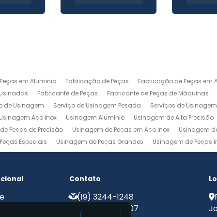
 Peças em Aluminio
Fabricação de Peças
Fabricação de Peças em A
 Usinadas
Fabricante de Peças
Fabricante de Peças de Máquinas
ço de Usinagem
Serviço de Usinagem Pesada
Serviços de Usinage
Usinagem Aço Inox
Usinagem Aluminio
Usinagem de Alta Precisão
de Peças de Precisão
Usinagem de Peças em Aço Inox
Usinagem de
Peças Especiais
Usinagem de Peças Grandes
Usinagem de Peças In
agem Ferramentaria
Usinagem Fresa
Usinagem Fresamento
Usin
m Pesada
Usinagem Precisao
Usinagem Retifica
Usinagem Torn
ucional
Contato
Lo
e
(19) 3244-1248
e Nós
(19) 99775-8907
Ja