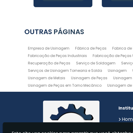
OUTRAS
PÁGINAS
Empresa de Usinagem
Fábrica de Peças
Fabrica de
Fabricação de Peças Industriais
Fabricação de Peças
Recuperação de Peças
Serviço de Soldagem
Servi
Serviços de Usinagem Tornearia e Solda
Usinagem
Usinagem de Metais
Usinagem de Peças
Usinagem 
Usinagem de Peças em Torno Mecânico
Usinagem de 
Usinagem de Precisão
Usinagem em Aluminio
Usin
Usinagem Maquinas
Usinagem Mecanica
Usinage
Instit
Hom
Sobr