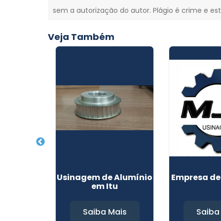
sem a autorização do autor. Plágio é crime e est
Veja Também
de Peças
Usinagem de Alumínio
Empresa de
em Itu
Mais
Saiba Mais
Saiba