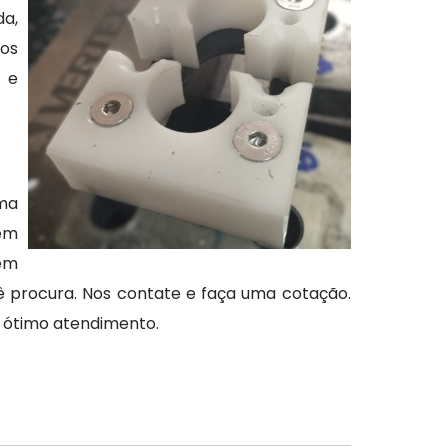
da,
tos
s e
ma
 em
gem
ê procura. Nos contate e faça uma cotação.
 ótimo atendimento.