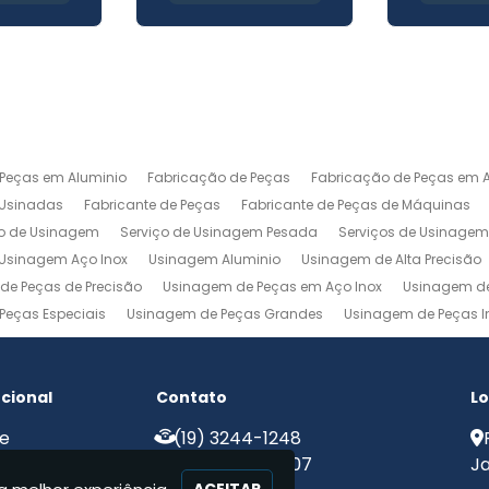
 Peças em Aluminio
Fabricação de Peças
Fabricação de Peças em A
 Usinadas
Fabricante de Peças
Fabricante de Peças de Máquinas
ço de Usinagem
Serviço de Usinagem Pesada
Serviços de Usinage
Usinagem Aço Inox
Usinagem Aluminio
Usinagem de Alta Precisão
de Peças de Precisão
Usinagem de Peças em Aço Inox
Usinagem de
Peças Especiais
Usinagem de Peças Grandes
Usinagem de Peças In
agem Ferramentaria
Usinagem Fresa
Usinagem Fresamento
Usin
m Pesada
Usinagem Precisao
Usinagem Retifica
Usinagem Torn
ucional
Contato
Lo
e
(19) 3244-1248
e Nós
(19) 99775-8907
Ja