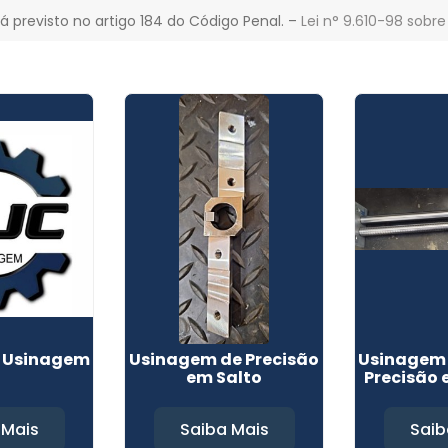
á previsto no artigo 184 do Código Penal. –
Lei n° 9.610-98 sobre
 Usinagem
Usinagem de Precisão
Usinagem 
em Salto
Precisão
 Mais
Saiba Mais
Saib