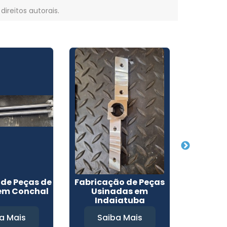
 direitos autorais
.
de Peças de
Fabricação de Peças
Usinagem
 em Conchal
Usinadas em
em M
Indaiatuba
a Mais
Saiba Mais
Sa