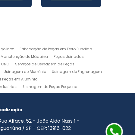
ço Inox
Fabricação de Peças em Ferro Fundido
Manutenção de Máquina
Peças Usinadas
m CNC
Serviços de Usinagem de Peças
Usinagem de Alumínio
Usinagem de Engrenagem
 Peças em Aluminio
dustriais
Usinagem de Peças Pequenas
agem Industrial
Usinagem Leve
o
Usinagem Torno CNC
Usinagem Torno Mecânico
calização
Rua Alface, 52 - João Aldo Nassif -
guariúna / SP - CEP: 13916-022