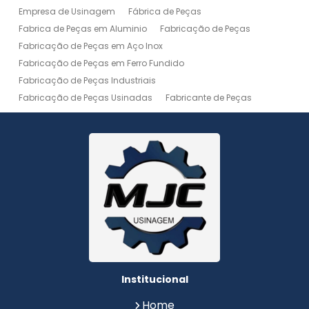
Empresa de Usinagem
Fábrica de Peças
Fabrica de Peças em Aluminio
Fabricação de Peças
Fabricação de Peças em Aço Inox
Fabricação de Peças em Ferro Fundido
Fabricação de Peças Industriais
Fabricação de Peças Usinadas
Fabricante de Peças
Fabricante de Peças de Máquinas
Manutenção de Máquina
Peças Usinadas
Recuperação de Peças
Serviço de Soldagem
Serviço de Usinagem
Serviço de Usinagem Pesada
Serviços de Usinagem CNC
Serviços de Usinagem de Peças
Serviços de Usinagem Tornearia e Solda
Usinagem
Usinagem Aço Inox
Usinagem Aluminio
Usinagem de Alta Precisão
Usinagem de Alumínio
Usinagem de Engrenagem
Usinagem de Metais
Institucional
Usinagem de Peças
Usinagem de Peças de Precisão
Home
Usinagem de Peças em Aço Inox