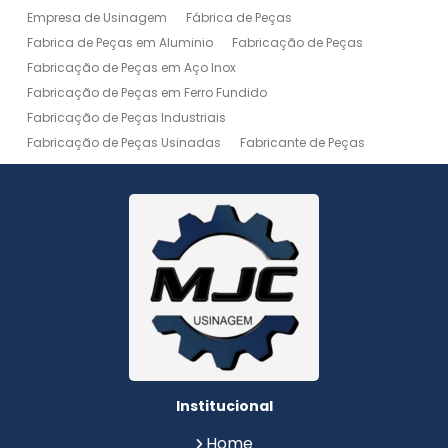
Empresa de Usinagem
Fábrica de Peças
Fabrica de Peças em Aluminio
Fabricação de Peças
Fabricação de Peças em Aço Inox
Fabricação de Peças em Ferro Fundido
Fabricação de Peças Industriais
Fabricação de Peças Usinadas
Fabricante de Peças
Fabricante de Peças de Máquinas
Manutenção de Máquina
Peças Usinadas
Recuperação de Peças
Serviço de Soldagem
Serviço de Usinagem
Serviço de Usinagem Pesada
Serviços de Usinagem CNC
Serviços de Usinagem de Peças
Serviços de Usinagem Tornearia e Solda
Usinagem
Usinagem Aço Inox
Usinagem Aluminio
Usinagem de Alta Precisão
Usinagem de Alumínio
Usinagem de Engrenagem
Usinagem de Metais
Institucional
Usinagem de Peças
Usinagem de Peças de Precisão
Home
Usinagem de Peças em Aço Inox