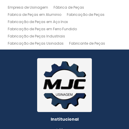
Empresa de Usinagem
Fábrica de Peças
Fabrica de Peças em Aluminio
Fabricação de Peças
Fabricação de Peças em Aço Inox
Fabricação de Peças em Ferro Fundido
Fabricação de Peças Industriais
Fabricação de Peças Usinadas
Fabricante de Peças
Fabricante de Peças de Máquinas
Manutenção de Máquina
Peças Usinadas
Recuperação de Peças
Serviço de Soldagem
Serviço de Usinagem
Serviço de Usinagem Pesada
Serviços de Usinagem CNC
Serviços de Usinagem de Peças
Serviços de Usinagem Tornearia e Solda
Usinagem
Usinagem Aço Inox
Usinagem Aluminio
Usinagem de Alta Precisão
Usinagem de Alumínio
Usinagem de Engrenagem
Usinagem de Metais
Institucional
Usinagem de Peças
Usinagem de Peças de Precisão