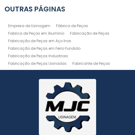
OUTRAS
PÁGINAS
Empresa de Usinagem
Fábrica de Peças
Fabrica de Peças em Aluminio
Fabricação de Peças
Fabricação de Peças em Aço Inox
Fabricação de Peças em Ferro Fundido
Fabricação de Peças Industriais
Fabricação de Peças Usinadas
Fabricante de Peças
Fabricante de Peças de Máquinas
Manutenção de Máquina
Peças Usinadas
Recuperação de Peças
Serviço de Soldagem
Serviço de Usinagem
Serviço de Usinagem Pesada
Serviços de Usinagem CNC
Serviços de Usinagem de Peças
Serviços de Usinagem Tornearia e Solda
Usinagem
Usinagem Aço Inox
Usinagem Aluminio
Usinagem de Alta Precisão
Usinagem de Alumínio