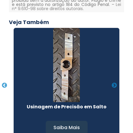
proibida sem a autorização do autor. Plágio é crime
e está previsto no artigo 184 do Código Penal. –
Lei
n° 9.610-98 sobre direitos autorais
.
Veja Também
Usinagem de Precisão em Salto
Saiba Mais